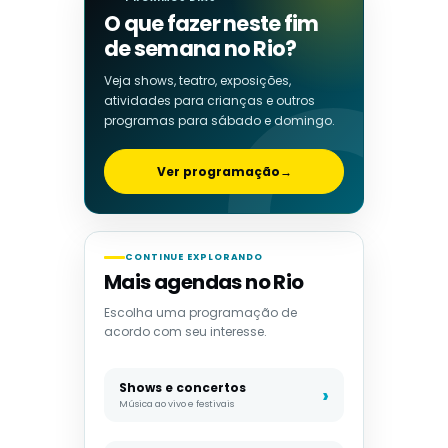
O que fazer neste fim
de semana no Rio?
Veja shows, teatro, exposições,
atividades para crianças e outros
programas para sábado e domingo.
Ver programação
→
CONTINUE EXPLORANDO
Mais agendas no Rio
Escolha uma programação de
acordo com seu interesse.
Shows e concertos
Música ao vivo e festivais