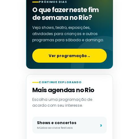
PRÓXIMOS DIAS
O que fazer neste fim
de semana no Rio?
Veja shows, teatro, exposições,
atividades para crianças e outros
programas para sábado e domingo.
Ver programação
→
CONTINUE EXPLORANDO
Mais agendas no Rio
Escolha uma programação de
acordo com seu interesse.
Shows e concertos
Música ao vivo e festivais