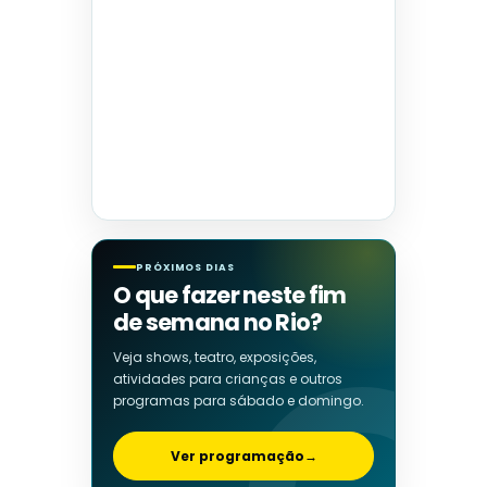
PRÓXIMOS DIAS
O que fazer neste fim
de semana no Rio?
Veja shows, teatro, exposições,
atividades para crianças e outros
programas para sábado e domingo.
Ver programação
→