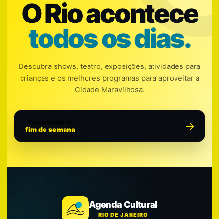
O Rio acontece
todos os dias.
Descubra shows, teatro, exposições, atividades para
crianças e os melhores programas para aproveitar a
Cidade Maravilhosa.
Programação do
fim de semana
Agenda Cultural
RIO DE JANEIRO