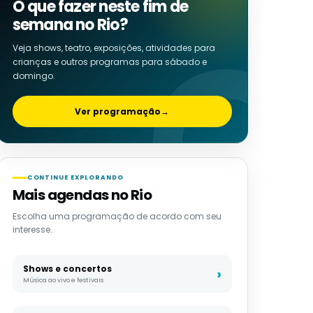
O que fazer neste fim de
semana no Rio?
Veja shows, teatro, exposições, atividades para
crianças e outros programas para sábado e
domingo.
Ver programação
→
CONTINUE EXPLORANDO
Mais agendas no Rio
Escolha uma programação de acordo com seu
interesse.
Shows e concertos
Música ao vivo e festivais