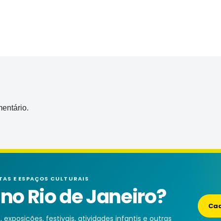
entário.
TAS E ESPAÇOS CULTURAIS
o Rio de Janeiro?
Cad
exposições, festivais, atividades infantis e outras