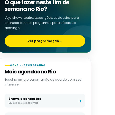
O que fazer neste fim de
semana no Rio?
Veja shows, teatro, exposições, atividades para
crianças e outros programas para sábado e
domingo.
Ver programação
→
CONTINUE EXPLORANDO
Mais agendas no Rio
Escolha uma programação de acordo com seu
interesse.
Shows e concertos
Música ao vivo e festivais