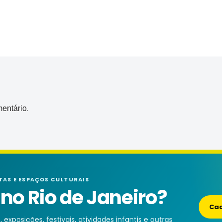
entário.
TAS E ESPAÇOS CULTURAIS
o Rio de Janeiro?
Cad
exposições, festivais, atividades infantis e outras