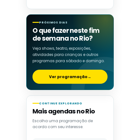
PRÓXIMOS DIAS
O que fazer neste fim
de semana no Rio?
Veja shows, teatro, exposições,
atividades para crianças e outros
programas para sábado e domingo.
Ver programação
→
CONTINUE EXPLORANDO
Mais agendas no Rio
Escolha uma programação de
acordo com seu interesse.