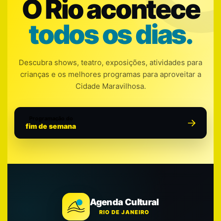
O Rio acontece
todos os dias.
Descubra shows, teatro, exposições, atividades para
crianças e os melhores programas para aproveitar a
Cidade Maravilhosa.
Programação do
fim de semana
Agenda Cultural
RIO DE JANEIRO