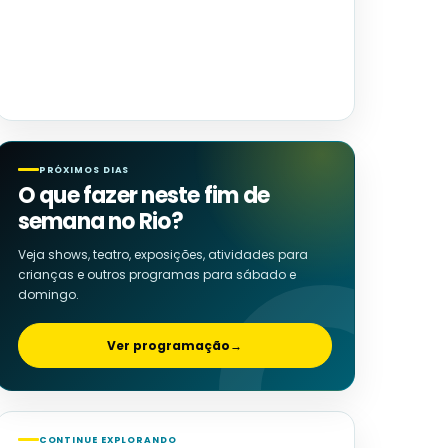
PRÓXIMOS DIAS
O que fazer neste fim de
semana no Rio?
Veja shows, teatro, exposições, atividades para
crianças e outros programas para sábado e
domingo.
Ver programação
→
CONTINUE EXPLORANDO