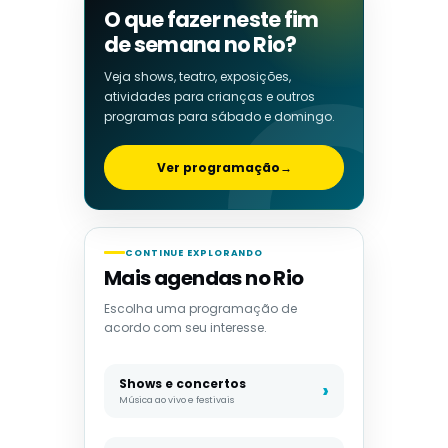
O que fazer neste fim
de semana no Rio?
Veja shows, teatro, exposições,
atividades para crianças e outros
programas para sábado e domingo.
Ver programação
→
CONTINUE EXPLORANDO
Mais agendas no Rio
Escolha uma programação de
acordo com seu interesse.
Shows e concertos
Música ao vivo e festivais