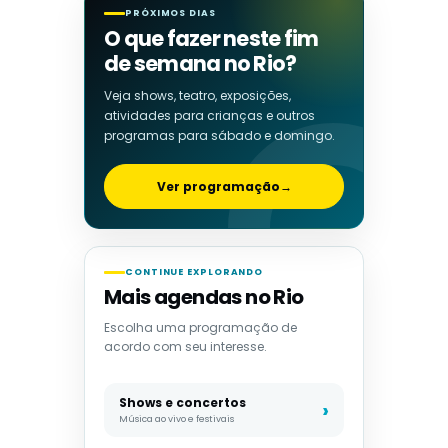
PRÓXIMOS DIAS
O que fazer neste fim
de semana no Rio?
Veja shows, teatro, exposições,
atividades para crianças e outros
programas para sábado e domingo.
Ver programação
→
CONTINUE EXPLORANDO
Mais agendas no Rio
Escolha uma programação de
acordo com seu interesse.
Shows e concertos
Música ao vivo e festivais