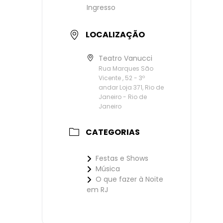
Ingresso
LOCALIZAÇÃO
Teatro Vanucci
Rua Marques São
Vicente , 52 - 3º
andar Loja 371, Rio de
Janeiro - Rio de
Janeiro
CATEGORIAS
Festas e Shows
Música
O que fazer à Noite
em RJ