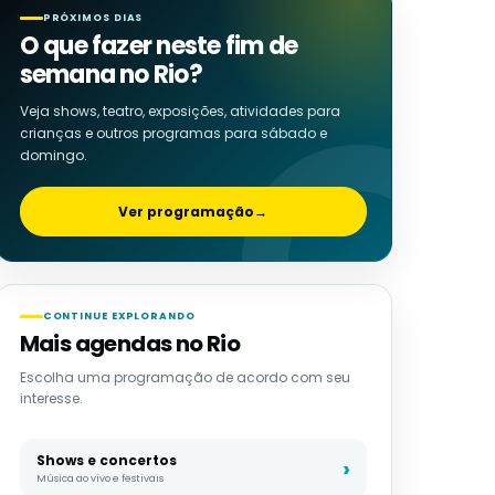
PRÓXIMOS DIAS
O que fazer neste fim de
semana no Rio?
Veja shows, teatro, exposições, atividades para
crianças e outros programas para sábado e
domingo.
Ver programação
→
CONTINUE EXPLORANDO
Mais agendas no Rio
Escolha uma programação de acordo com seu
interesse.
Shows e concertos
Música ao vivo e festivais