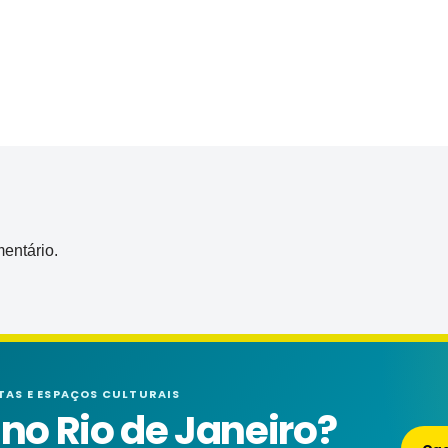
entário.
TAS E ESPAÇOS CULTURAIS
o Rio de Janeiro?