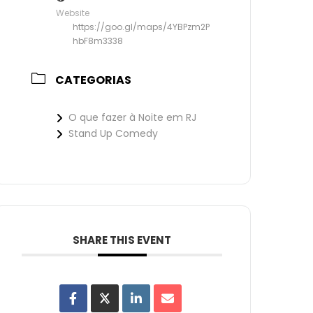
Website
https://goo.gl/maps/4YBPzm2P
hbF8m3338
CATEGORIAS
O que fazer à Noite em RJ
Stand Up Comedy
SHARE THIS EVENT