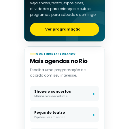
Veja shows, teatro, exposições,
atividades para crianças e outros
programas para sábado e domingo.
Ver programação
→
CONTINUE EXPLORANDO
Mais agendas no Rio
Escolha uma programação de
acordo com seu interesse.
Shows e concertos
Música ao vivo e festivais
Peças de teatro
Espetáculos em cartaz