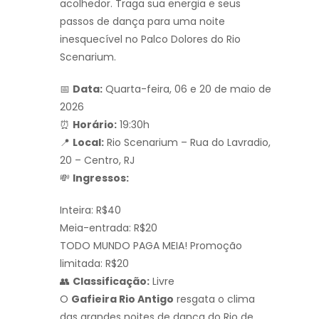
acolhedor. Traga sua energia e seus
passos de dança para uma noite
inesquecível no Palco Dolores do Rio
Scenarium.
📅
Data:
Quarta-feira, 06 e 20 de maio de
2026
⏰
Horário:
19:30h
📍
Local:
Rio Scenarium – Rua do Lavradio,
20 – Centro, RJ
💸
Ingressos:
Inteira: R$40
Meia-entrada: R$20
TODO MUNDO PAGA MEIA! Promoção
limitada: R$20
👥
Classificação:
Livre
O
Gafieira Rio Antigo
resgata o clima
das grandes noites de dança do Rio de