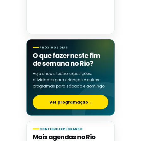
PRÓXIMOS DIAS
O que fazer neste fim
de semana no Rio?
Veja shows, teatro, exposições,
atividades para crianças e outros
programas para sábado e domingo.
Ver programação
→
CONTINUE EXPLORANDO
Mais agendas no Rio