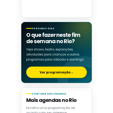
PRÓXIMOS DIAS
O que fazer neste fim
de semana no Rio?
Veja shows, teatro, exposições,
atividades para crianças e outros
programas para sábado e domingo.
Ver programação
→
CONTINUE EXPLORANDO
Mais agendas no Rio
Escolha uma programação de
acordo com seu interesse.