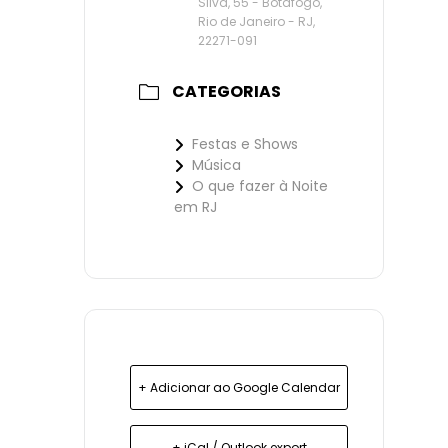
Silva, 55 - Botafogo,
Rio de Janeiro - RJ,
22271-091
CATEGORIAS
Festas e Shows
Música
O que fazer à Noite
em RJ
+ Adicionar ao Google Calendar
+ iCal / Outlook export