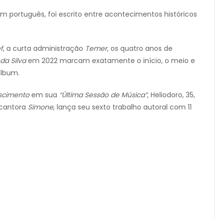
m português, foi escrito entre acontecimentos históricos
f
, a curta administração
Temer
, os quatro anos de
 da Silva
em 2022 marcam exatamente o início, o meio e
álbum.
scimento
em sua
“Última Sessão de Música”
, Heliodoro, 35,
 cantora
Simone
, lança seu sexto trabalho autoral com 11