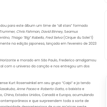
idou para este álbum um time de “all stars” formado
a Trummer
,
Chris Fishman
,
David Binney
, S
eamus
entino
,
Thiago “Big” Rabello
,
Fred Selva
(Cirque du Solei`l)
vamente na edição japonesa, lançada em fevereiro de 2023
elo Horizonte e morado em São Paulo, Frederico amalgamou
tal com o universo da canção e nos entregou um dos
nse Kurt Rosenwinkel em seu grupo “Caipi” e ja tendo
 Sasakubo
,
Anne Paceo
e
Roberto Gatto
, o baixista e
o, China, Estados Unidos, Canadá e Europa, acumulando
s contemporâneos e que surpreendem toda a sorte de
omplexidade despretensiosa de suas músicas neste