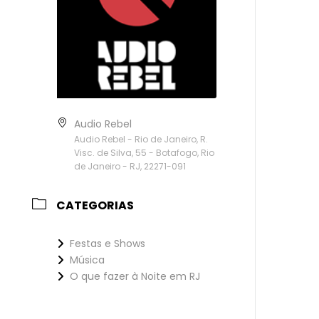
Audio Rebel
Audio Rebel - Rio de Janeiro, R.
Visc. de Silva, 55 - Botafogo, Rio
de Janeiro - RJ, 22271-091
CATEGORIAS
Festas e Shows
Música
O que fazer à Noite em RJ