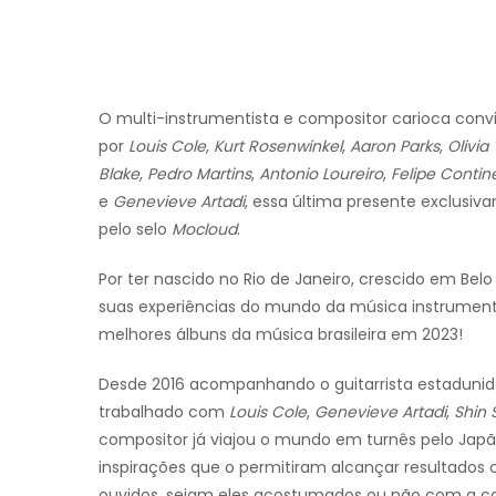
O multi-instrumentista e compositor carioca conv
por
Louis Cole
,
Kurt Rosenwinkel
,
Aaron Parks
,
Olivi
Blake
,
Pedro Martins
,
Antonio Loureiro
,
Felipe Contin
e
Genevieve Artadi
, essa última presente exclusi
pelo selo
Mocloud
.
Por ter nascido no Rio de Janeiro, crescido em B
suas experiências do mundo da música instrumen
melhores álbuns da música brasileira em 2023!
Desde 2016 acompanhando o guitarrista estadunide
trabalhado com
Louis Cole
,
Genevieve Artadi
,
Shin
compositor já viajou o mundo em turnês pelo Japã
inspirações que o permitiram alcançar resultado
ouvidos, sejam eles acostumados ou não com a c