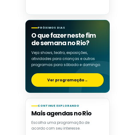
PRÓXIMOS DIAS
O que fazer neste fim
de semana no Rio?
Veja shows, teatro, exposições,
atividades para crianças e outros
programas para sábado e domingo.
Ver programação
→
CONTINUE EXPLORANDO
Mais agendas no Rio
Escolha uma programação de
acordo com seu interesse.