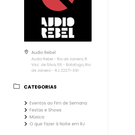
Audio Rebel
Audio Rebel - Rio de Janeiro, R.
Visc. de Silva, 55 - Botafogo, Rio
de Janeiro - RJ, 22271-091
CATEGORIAS
Eventos ao Fim de Semana
Festas e Shows
Música
O que fazer à Noite em RJ