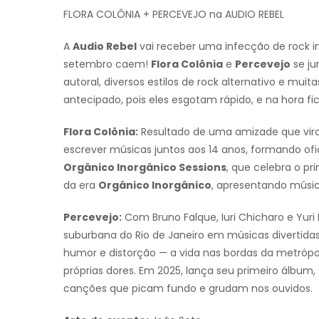
FLORA COLÔNIA + PERCEVEJO na AUDIO REBEL
A
Audio Rebel
vai receber uma infecção de rock i
setembro caem!
Flora Colônia
e
Percevejo
se ju
autoral, diversos estilos de rock alternativo e mui
antecipado, pois eles esgotam rápido, e na hora fi
Flora Colônia:
Resultado de uma amizade que viro
escrever músicas juntos aos 14 anos, formando ofi
Orgânico Inorgânico Sessions
, que celebra o pr
da era
Orgânico Inorgânico
, apresentando músic
Percevejo:
Com Bruno Falque, Iuri Chicharo e Yuri
suburbana do Rio de Janeiro em músicas divertid
humor e distorção — a vida nas bordas da metrópo
próprias dores. Em 2025, lança seu primeiro álbum,
canções que picam fundo e grudam nos ouvidos.