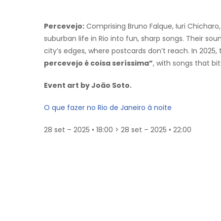
Percevejo:
Comprising Bruno Falque, Iuri Chicharo, 
suburban life in Rio into fun, sharp songs. Their so
city’s edges, where postcards don’t reach. In 2025,
percevejo é coisa seríssima”
, with songs that bi
Event art by João Soto.
O que fazer no Rio de Janeiro à noite
28 set – 2025 • 18:00 > 28 set – 2025 • 22:00