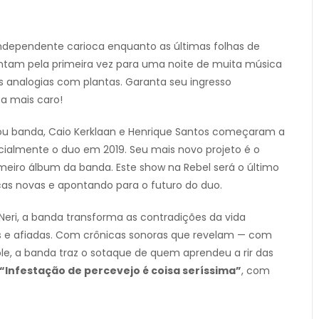
ndependente carioca enquanto as últimas folhas de
ntam pela primeira vez para uma noite de muita música
tas analogias com plantas. Garanta seu ingresso
ca mais caro!
u banda, Caio Kerklaan e Henrique Santos começaram a
cialmente o duo em 2019. Seu mais novo projeto é o
imeiro álbum da banda. Este show na Rebel será o último
as novas e apontando para o futuro do duo.
 Neri, a banda transforma as contradições da vida
as e afiadas. Com crônicas sonoras que revelam — com
le, a banda traz o sotaque de quem aprendeu a rir das
“Infestação de percevejo é coisa seríssima”
, com