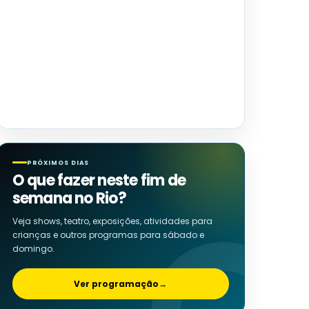
PRÓXIMOS DIAS
O que fazer neste fim de
semana no Rio?
Veja shows, teatro, exposições, atividades para
crianças e outros programas para sábado e
domingo.
Ver programação
→