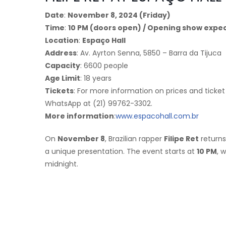
Date
:
November 8, 2024 (Friday)
Time
:
10 PM (doors open) / Opening show expe
Location
:
Espaço Hall
Address
: Av. Ayrton Senna, 5850 – Barra da Tijuca
Capacity
: 6600 people
Age Limit
: 18 years
Tickets
: For more information on prices and ticket
WhatsApp at (21) 99762-3302.
More information
:
www.espacohall.com.br
On
November 8
, Brazilian rapper
Filipe Ret
returns
a unique presentation. The event starts at
10 PM
, 
midnight.