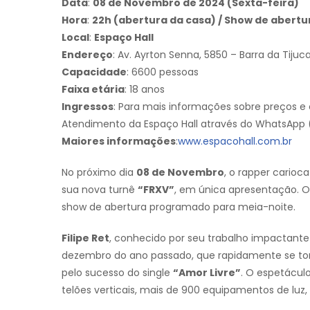
Data
:
08 de Novembro de 2024 (Sexta-feira)
Hora
:
22h (abertura da casa) / Show de abertu
Local
:
Espaço Hall
Endereço
: Av. Ayrton Senna, 5850 – Barra da Tijuc
Capacidade
: 6600 pessoas
Faixa etária
: 18 anos
Ingressos
: Para mais informações sobre preços e
Atendimento da Espaço Hall através do WhatsApp 
Maiores informações
:
www.espacohall.com.br
No próximo dia
08 de Novembro
, o rapper carioc
sua nova turnê
“FRXV”
, em única apresentação.
show de abertura programado para meia-noite.
Filipe Ret
, conhecido por seu trabalho impactante
dezembro do ano passado, que rapidamente se tor
pelo sucesso do single
“Amor Livre”
. O espetácul
telões verticais, mais de 900 equipamentos de luz