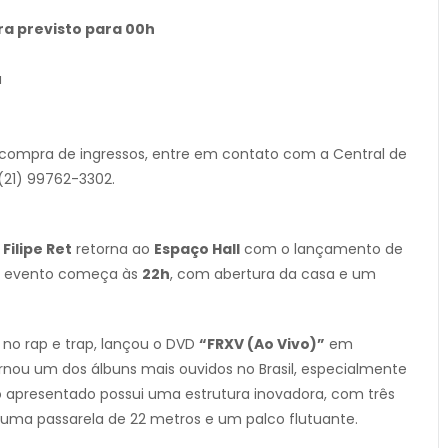
ra previsto para 00h
a
 compra de ingressos, entre em contato com a Central de
(21) 99762-3302.
a
Filipe Ret
retorna ao
Espaço Hall
com o lançamento de
 O evento começa às
22h
, com abertura da casa e um
 no rap e trap, lançou o DVD
“FRXV (Ao Vivo)”
em
nou um dos álbuns mais ouvidos no Brasil, especialmente
o apresentado possui uma estrutura inovadora, com três
, uma passarela de 22 metros e um palco flutuante.