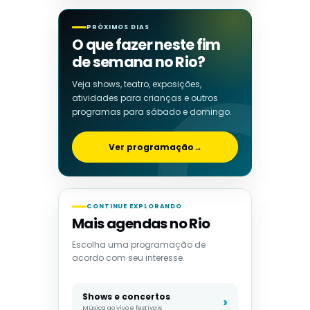
PRÓXIMOS DIAS
O que fazer neste fim
de semana no Rio?
Veja shows, teatro, exposições,
atividades para crianças e outros
programas para sábado e domingo.
Ver programação
→
CONTINUE EXPLORANDO
Mais agendas no Rio
Escolha uma programação de
acordo com seu interesse.
Shows e concertos
Música ao vivo e festivais