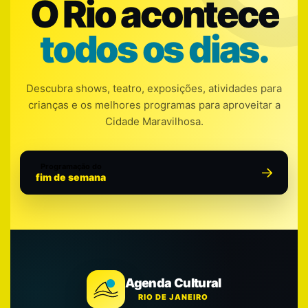
O Rio acontece
todos os dias.
Descubra shows, teatro, exposições, atividades para
crianças e os melhores programas para aproveitar a
Cidade Maravilhosa.
Programação do
fim de semana
Agenda Cultural
RIO DE JANEIRO