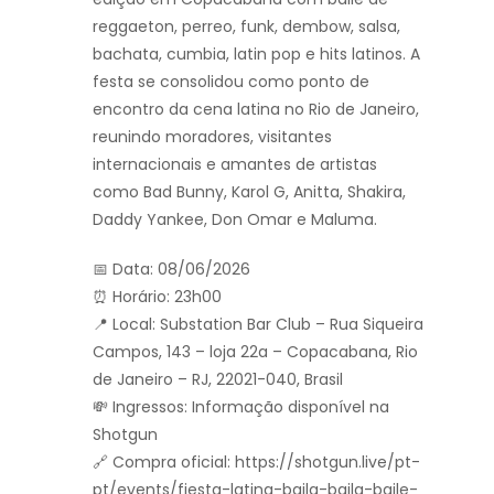
reggaeton, perreo, funk, dembow, salsa,
bachata, cumbia, latin pop e hits latinos. A
festa se consolidou como ponto de
encontro da cena latina no Rio de Janeiro,
reunindo moradores, visitantes
internacionais e amantes de artistas
como Bad Bunny, Karol G, Anitta, Shakira,
Daddy Yankee, Don Omar e Maluma.
📅 Data: 08/06/2026
⏰ Horário: 23h00
📍 Local: Substation Bar Club – Rua Siqueira
Campos, 143 – loja 22a – Copacabana, Rio
de Janeiro – RJ, 22021-040, Brasil
💸 Ingressos: Informação disponível na
Shotgun
🔗 Compra oficial: https://shotgun.live/pt-
pt/events/fiesta-latina-baila-baila-baile-