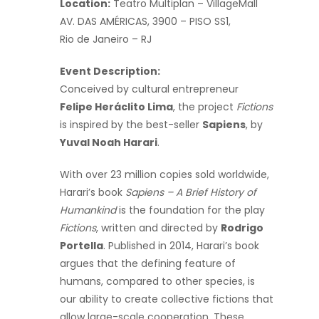
Location:
Teatro Multiplan – VillageMall
AV. DAS AMÉRICAS, 3900 – PISO SS1,
Rio de Janeiro – RJ
Event Description:
Conceived by cultural entrepreneur
Felipe Heráclito Lima
, the project
Fictions
is inspired by the best-seller
Sapiens
, by
Yuval Noah Harari
.
With over 23 million copies sold worldwide,
Harari’s book
Sapiens – A Brief History of
Humankind
is the foundation for the play
Fictions
, written and directed by
Rodrigo
Portella
. Published in 2014, Harari’s book
argues that the defining feature of
humans, compared to other species, is
our ability to create collective fictions that
allow large-scale cooperation. These