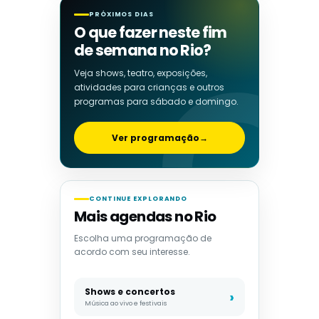
PRÓXIMOS DIAS
O que fazer neste fim
de semana no Rio?
Veja shows, teatro, exposições,
atividades para crianças e outros
programas para sábado e domingo.
Ver programação
→
CONTINUE EXPLORANDO
Mais agendas no Rio
Escolha uma programação de
acordo com seu interesse.
Shows e concertos
Música ao vivo e festivais