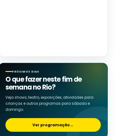
PRÓXIMOS DIAS
O que fazer neste fim de
semana no Rio?
Veja shows, teatro, exposições, atividades para
crianças e outros programas para sábado e
domingo.
Ver programação
→