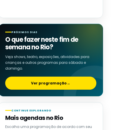
PRÓXIMOS DIAS
O que fazer neste fim de
semana no Rio?
Veja shows, teatro, exposições, atividades para
crianças e outros programas para sábado e
domingo.
Ver programação
→
CONTINUE EXPLORANDO
Mais agendas no Rio
Escolha uma programação de acordo com seu