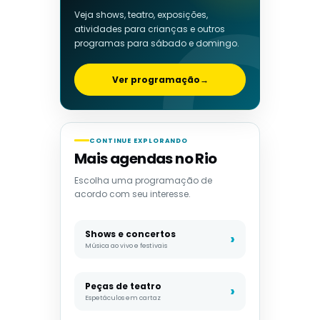
Veja shows, teatro, exposições,
atividades para crianças e outros
programas para sábado e domingo.
Ver programação
→
CONTINUE EXPLORANDO
Mais agendas no Rio
Escolha uma programação de
acordo com seu interesse.
Shows e concertos
Música ao vivo e festivais
Peças de teatro
Espetáculos em cartaz