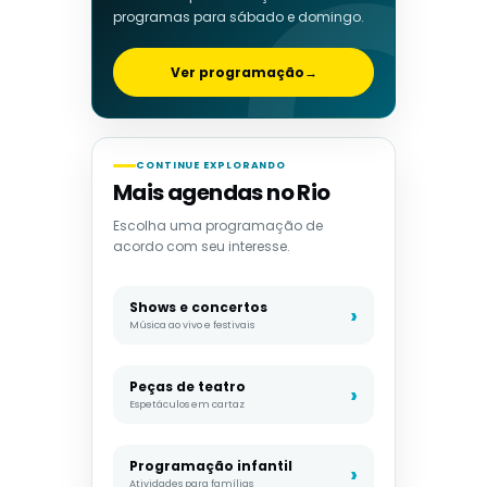
programas para sábado e domingo.
Ver programação
→
CONTINUE EXPLORANDO
Mais agendas no Rio
Escolha uma programação de
acordo com seu interesse.
Shows e concertos
Música ao vivo e festivais
Peças de teatro
Espetáculos em cartaz
Programação infantil
Atividades para famílias