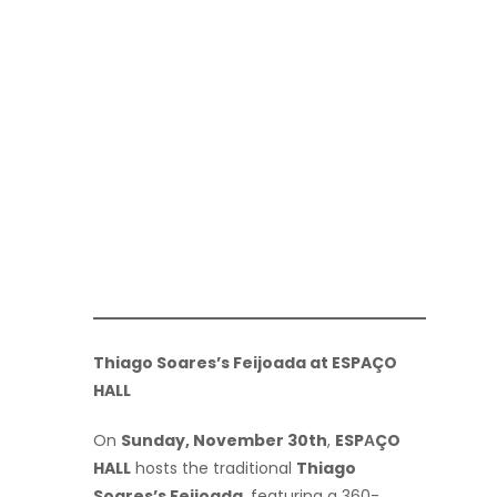
Thiago Soares’s Feijoada at ESPAÇO
HALL
On
Sunday, November 30th
,
ESPАÇO
HALL
hosts the traditional
Thiago
Soares’s Feijoada
, featuring a 360-