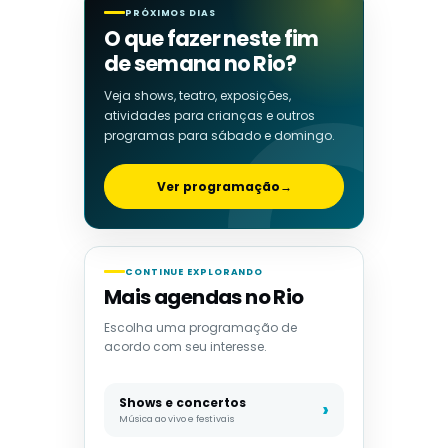
PRÓXIMOS DIAS
O que fazer neste fim
de semana no Rio?
Veja shows, teatro, exposições,
atividades para crianças e outros
programas para sábado e domingo.
Ver programação
→
CONTINUE EXPLORANDO
Mais agendas no Rio
Escolha uma programação de
acordo com seu interesse.
Shows e concertos
Música ao vivo e festivais