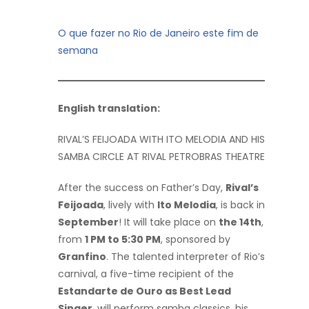
O que fazer no Rio de Janeiro este fim de
semana
English translation:
RIVAL’S FEIJOADA WITH ITO MELODIA AND HIS
SAMBA CIRCLE AT RIVAL PETROBRAS THEATRE
After the success on Father’s Day,
Rival’s
Feijoada
, lively with
Ito Melodia
, is back in
September
! It will take place on
the 14th
,
from
1 PM to 5:30 PM
, sponsored by
Granfino
. The talented interpreter of Rio’s
carnival, a five-time recipient of the
Estandarte de Ouro as Best Lead
Singer
, will perform samba classics, his