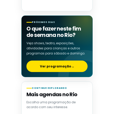
PRÓXIMOS DIAS
O que fazer neste fim
de semana no Rio?
Veja shows, teatro, exposições,
atividades para crianças e outros
programas para sábado e domingo.
Ver programação
→
CONTINUE EXPLORANDO
Mais agendas no Rio
Escolha uma programação de
acordo com seu interesse.