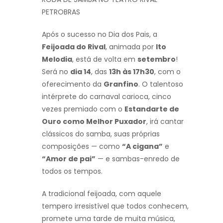
PETROBRAS
Após o sucesso no Dia dos Pais, a
Feijoada do Rival
, animada por
Ito
Melodia
, está de volta em
setembro
!
Será no
dia 14
, das
13h às 17h30
, com o
oferecimento da
Granfino
. O talentoso
intérprete do carnaval carioca, cinco
vezes premiado com o
Estandarte de
Ouro como Melhor Puxador
, irá cantar
clássicos do samba, suas próprias
composições — como
“A cigana”
e
“Amor de pai”
— e sambas-enredo de
todos os tempos.
A tradicional feijoada, com aquele
tempero irresistível que todos conhecem,
promete uma tarde de muita música,