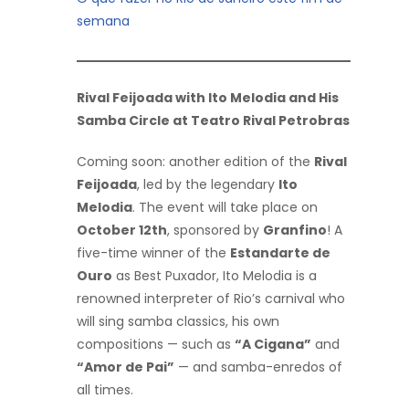
semana
Rival Feijoada with Ito Melodia and His
Samba Circle at Teatro Rival Petrobras
Coming soon: another edition of the
Rival
Feijoada
, led by the legendary
Ito
Melodia
. The event will take place on
October 12th
, sponsored by
Granfino
! A
five-time winner of the
Estandarte de
Ouro
as Best Puxador, Ito Melodia is a
renowned interpreter of Rio’s carnival who
will sing samba classics, his own
compositions — such as
“A Cigana”
and
“Amor de Pai”
— and samba-enredos of
all times.