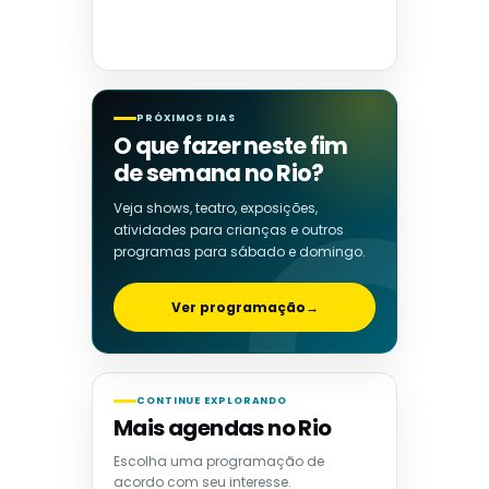
PRÓXIMOS DIAS
O que fazer neste fim
de semana no Rio?
Veja shows, teatro, exposições,
atividades para crianças e outros
programas para sábado e domingo.
Ver programação
→
CONTINUE EXPLORANDO
Mais agendas no Rio
Escolha uma programação de
acordo com seu interesse.