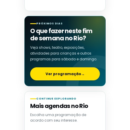
PRÓXIMOS DIAS
O que fazer neste fim
de semana no Rio?
Veja shows, teatro, exposições,
atividades para crianças e outros
programas para sábado e domingo.
Ver programação
→
CONTINUE EXPLORANDO
Mais agendas no Rio
Escolha uma programação de
acordo com seu interesse.