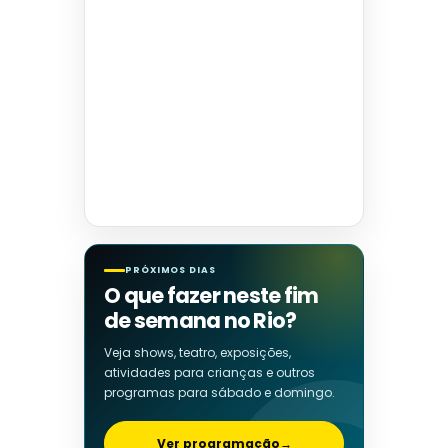
PRÓXIMOS DIAS
O que fazer neste fim
de semana no Rio?
Veja shows, teatro, exposições,
atividades para crianças e outros
programas para sábado e domingo.
Ver programação
→