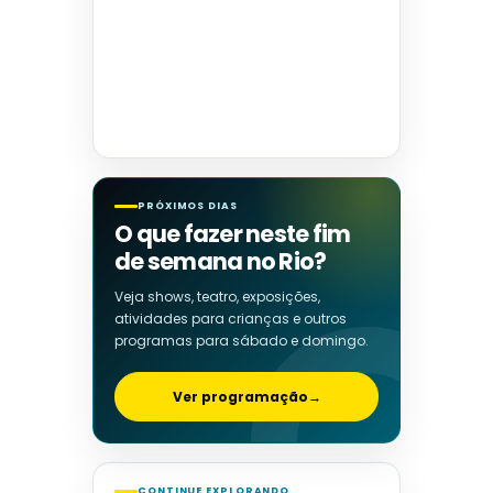
PRÓXIMOS DIAS
O que fazer neste fim
de semana no Rio?
Veja shows, teatro, exposições,
atividades para crianças e outros
programas para sábado e domingo.
Ver programação
→
CONTINUE EXPLORANDO