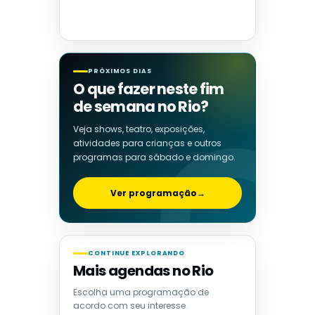
PRÓXIMOS DIAS
O que fazer neste fim
de semana no Rio?
Veja shows, teatro, exposições,
atividades para crianças e outros
programas para sábado e domingo.
Ver programação
→
CONTINUE EXPLORANDO
Mais agendas no Rio
Escolha uma programação de
acordo com seu interesse.