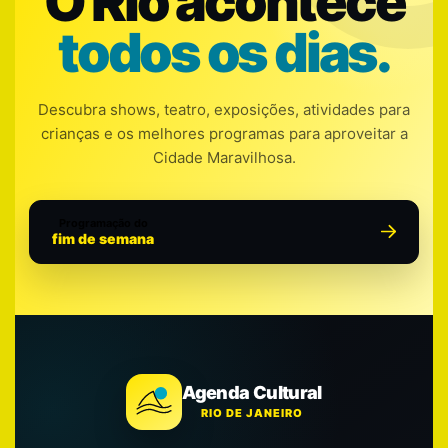
O Rio acontece
todos os dias.
Descubra shows, teatro, exposições, atividades para
crianças e os melhores programas para aproveitar a
Cidade Maravilhosa.
Programação do
fim de semana
Agenda Cultural
RIO DE JANEIRO