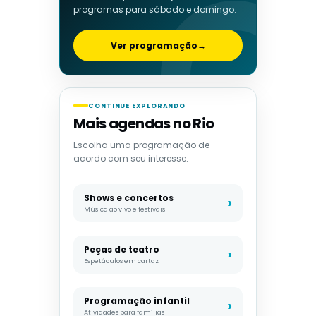
programas para sábado e domingo.
Ver programação
→
CONTINUE EXPLORANDO
Mais agendas no Rio
Escolha uma programação de
acordo com seu interesse.
Shows e concertos
Música ao vivo e festivais
Peças de teatro
Espetáculos em cartaz
Programação infantil
Atividades para famílias