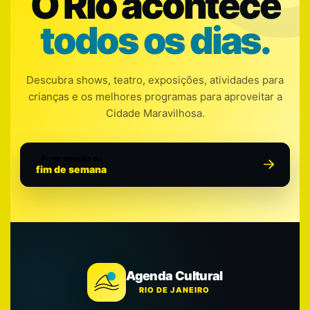
O Rio acontece
todos os dias.
Descubra shows, teatro, exposições, atividades para
crianças e os melhores programas para aproveitar a
Cidade Maravilhosa.
Programação do
fim de semana
Agenda Cultural
RIO DE JANEIRO