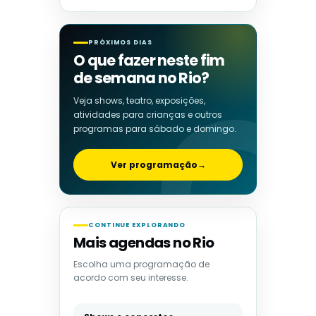
PRÓXIMOS DIAS
O que fazer neste fim
de semana no Rio?
Veja shows, teatro, exposições,
atividades para crianças e outros
programas para sábado e domingo.
Ver programação
→
CONTINUE EXPLORANDO
Mais agendas no Rio
Escolha uma programação de
acordo com seu interesse.