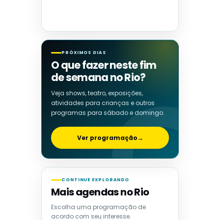
PRÓXIMOS DIAS
O que fazer neste fim
de semana no Rio?
Veja shows, teatro, exposições,
atividades para crianças e outros
programas para sábado e domingo.
Ver programação
→
CONTINUE EXPLORANDO
Mais agendas no Rio
Escolha uma programação de
acordo com seu interesse.