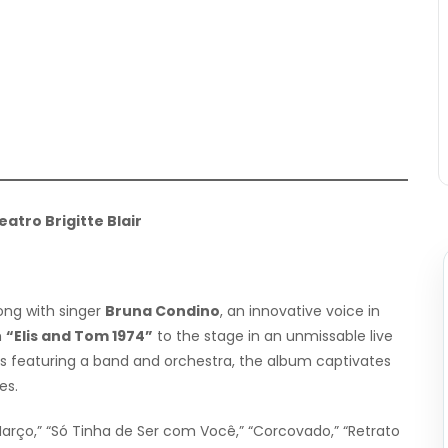
atro Brigitte Blair
long with singer
Bruna Condino
, an innovative voice in
m
“Elis and Tom 1974”
to the stage in an unmissable live
s featuring a band and orchestra, the album captivates
es.
Março,” “Só Tinha de Ser com Você,” “Corcovado,” “Retrato