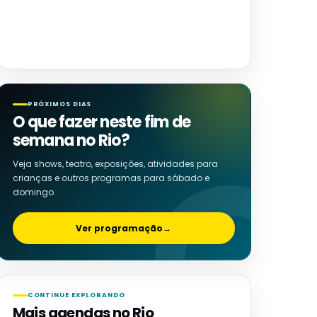
PRÓXIMOS DIAS
O que fazer neste fim de
semana no Rio?
Veja shows, teatro, exposições, atividades para
crianças e outros programas para sábado e
domingo.
Ver programação
→
CONTINUE EXPLORANDO
Mais agendas no Rio