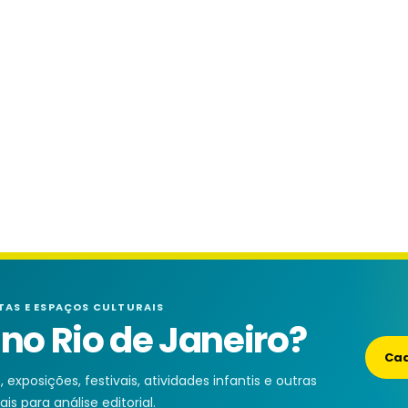
TAS E ESPAÇOS CULTURAIS
o Rio de Janeiro?
Cad
exposições, festivais, atividades infantis e outras
is para análise editorial.