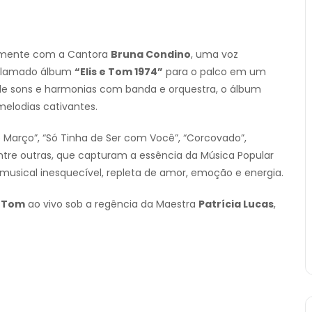
amente com a Cantora
Bruna Condino
, uma voz
 aclamado álbum
“Elis e Tom 1974”
para o palco em um
de sons e harmonias com banda e orquestra, o álbum
melodias cativantes.
e Março”, “Só Tinha de Ser com Você”, “Corcovado”,
entre outras, que capturam a essência da Música Popular
 musical inesquecível, repleta de amor, emoção e energia.
e Tom
ao vivo sob a regência da Maestra
Patrícia Lucas
,