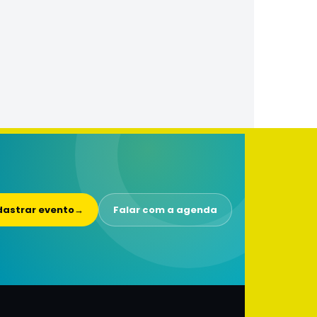
astrar evento
→
Falar com a agenda