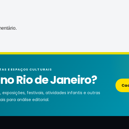
entário.
TAS E ESPAÇOS CULTURAIS
o Rio de Janeiro?
Cad
exposições, festivais, atividades infantis e outras
is para análise editorial.