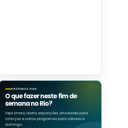
PRÓXIMOS DIAS
O que fazer neste fim de
semana no Rio?
Veja shows, teatro, exposições, atividades para
crianças e outros programas para sábado e
domingo.