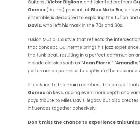
Guitarist
Victor Biglione
and talented brothers
Gu
Gomes
(drums) present, at
Blue Note Rio
, a new 
ensemble is dedicated to exploring the fusion and
Davis
, who left his mark in the 70s and 80s.
Fusion Music is a style that reflects the intersection
that concept. Guilherme brings his jazz experience,
the funk beat, resulting in a perfect communion am
include classics such as “
Jean Pierre
,” “
Amandla
,
performance promises to captivate the audience w
In addition to the main members, the project feat
Gomes
on keys, adding even more depth and variety
pays tribute to Miles Davis’ legacy but also create
influences together cohesively.
Don’t miss the chance to experience this uniq