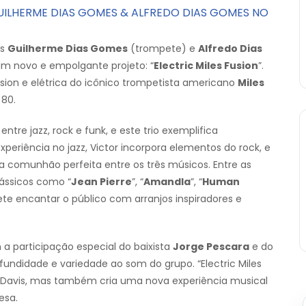
 GUILHERME DIAS GOMES & ALFREDO DIAS GOMES NO
os
Guilherme Dias Gomes
(trompete) e
Alfredo Dias
um novo e empolgante projeto: “
Electric Miles Fusion
”.
usion e elétrica do icônico trompetista americano
Miles
 80.
entre jazz, rock e funk, e este trio exemplifica
periência no jazz, Victor incorpora elementos do rock, e
ma comunhão perfeita entre os três músicos. Entre as
ássicos como “
Jean Pierre
”, “
Amandla
”, “
Human
te encantar o público com arranjos inspiradores e
a participação especial do baixista
Jorge Pescara
e do
fundidade e variedade ao som do grupo. “Electric Miles
 Davis, mas também cria uma nova experiência musical
esa.