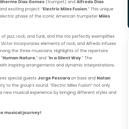
ilherme Dias Gomes
(trumpet) and
Alfredo Dias
and exciting project: “
Electric Miles Fusion
.” This unique
 electric phase of the iconic American trumpeter
Miles
 of jazz, rock, and funk, and this trio perfectly exemplifies
 Victor incorporates elements of rock, and Alfredo infuses
ong the three musicians. Highlights of the repertoire
” “
Human Nature
,” and “
In a Silent Way
.” The
ith inspiring arrangements and dynamic interpretations.
ures special guests
Jorge Pescara
on bass and
Natan
 to the group’s sound. “Electric Miles Fusion” not only
s a new musical experience by bringing different styles and
ue musical journey!