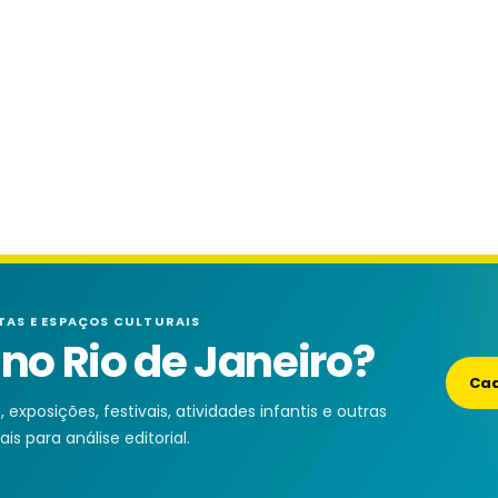
TAS E ESPAÇOS CULTURAIS
o Rio de Janeiro?
Cad
exposições, festivais, atividades infantis e outras
is para análise editorial.