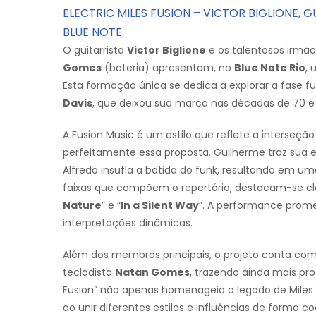
ELECTRIC MILES FUSION – VICTOR BIGLIONE,
BLUE NOTE
O guitarrista
Victor Biglione
e os talentosos irmã
Gomes
(bateria) apresentam, no
Blue Note Rio
, 
Esta formação única se dedica a explorar a fase f
Davis
, que deixou sua marca nas décadas de 70 e
A Fusion Music é um estilo que reflete a interseção 
perfeitamente essa proposta. Guilherme traz sua ex
Alfredo insufla a batida do funk, resultando em u
faixas que compõem o repertório, destacam-se cl
Nature
” e “
In a Silent Way
”. A performance prome
interpretações dinâmicas.
Além dos membros principais, o projeto conta com 
tecladista
Natan Gomes
, trazendo ainda mais pro
Fusion” não apenas homenageia o legado de Miles
ao unir diferentes estilos e influências de forma co