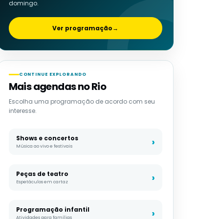
domingo.
Ver programação
→
CONTINUE EXPLORANDO
Mais agendas no Rio
Escolha uma programação de acordo com seu
interesse.
Shows e concertos
Música ao vivo e festivais
Peças de teatro
Espetáculos em cartaz
Programação infantil
Atividades para famílias