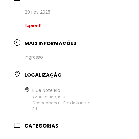
20 Fev 2025
Expired!
MAIS INFORMAÇÕES
Ingresso
LOCALIZAÇÃO
Blue Note Rio
Av. Atlântica, 1910 –
Copacabana – Rio de Janeiro –
RJ
CATEGORIAS