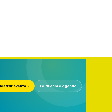
astrar evento
→
Falar com a agenda