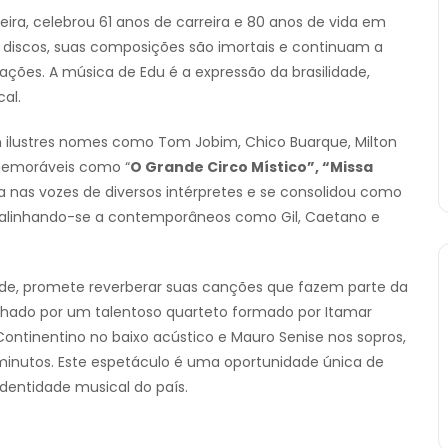
ira, celebrou 61 anos de carreira e 80 anos de vida em
discos, suas composições são imortais e continuam a
rações. A música de Edu é a expressão da brasilidade,
al.
om ilustres nomes como Tom Jobim, Chico Buarque, Milton
 memoráveis como “
O Grande Circo Místico”, “Missa
nas vozes de diversos intérpretes e se consolidou como
l, alinhando-se a contemporâneos como Gil, Caetano e
ade, promete reverberar suas canções que fazem parte da
nhado por um talentoso quarteto formado por Itamar
 Continentino no baixo acústico e Mauro Senise nos sopros,
inutos. Este espetáculo é uma oportunidade única de
dentidade musical do país.