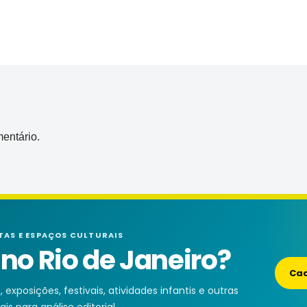
entário.
TAS E ESPAÇOS CULTURAIS
o Rio de Janeiro?
Cad
exposições, festivais, atividades infantis e outras