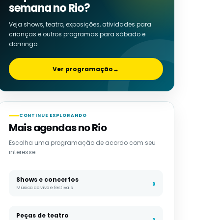
semana no Rio?
Veja shows, teatro, exposições, atividades para
crianças e outros programas para sábado e
domingo.
Ver programação
→
CONTINUE EXPLORANDO
Mais agendas no Rio
Escolha uma programação de acordo com seu
interesse.
Shows e concertos
Música ao vivo e festivais
Peças de teatro