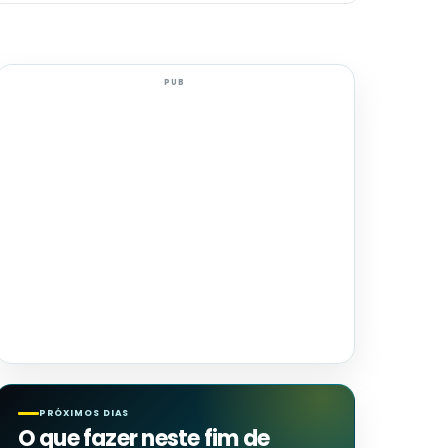
PUB
PRÓXIMOS DIAS
O que fazer neste fim de