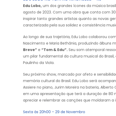
Edu Lobo,
um dos grandes ícones da música brasile
agosto de 2023. Com uma obra que conta com 30 
inspirar tanto grandes artistas quanto as novas ge
caracterizada pela sua solidez e consistência music
Ao longo de sua trajetória, Edu Lobo colaborou c
Nascimento e Maria Bethânia, produzindo álbuns
Breve”
e
“Tom & Edu”.
Seu som atemporal ressoa 
um pilar fundamental da cultura musical do Brasi
Paulinho da Viola.
Seu próximo show, marcado por afeto e sensibilid
memória cultural do Brasil. Edu Lobo será acompa
Assiere no piano, Jurim Moreira na bateria, Alberto
em uma apresentação que terá a duração de 80 m
apreciar e relembrar as canções que moldaram a i
Sexta às 20h00 – 29 de Novembro