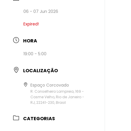
06 - 07 Jun 2026
Expired!
HORA
19:00 - 5:00
LOCALIZAÇÃO
Espaço Corcovado
R. Conselheiro Lampreia, 169 -
Cosme Velho, Rio de Janeiro -
RJ, 22241-230, Brasil
CATEGORIAS