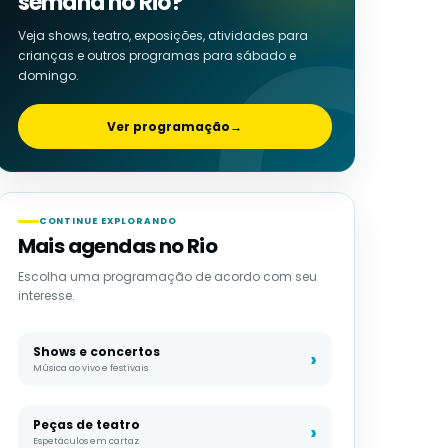
semana no Rio?
Veja shows, teatro, exposições, atividades para
crianças e outros programas para sábado e
domingo.
Ver programação
→
CONTINUE EXPLORANDO
Mais agendas no Rio
Escolha uma programação de acordo com seu
interesse.
Shows e concertos
Música ao vivo e festivais
Peças de teatro
Espetáculos em cartaz