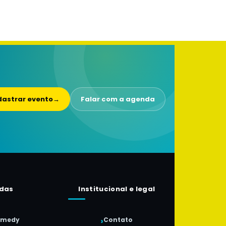
astrar evento
→
Falar com a agenda
das
Institucional e legal
omedy
Contato