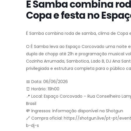
É Samba combina rod
Copa e festa no Espa
É Samba combina roda de samba, clima de Copa e
O É Samba leva ao Espaço Corcovado uma noite em 
dupla de chopp até 21h e programação musical vol
Cozinha Arrumada, Sambotica, Lado B, DJ Ana Sant
privilegiada e estrutura completa para o público ca
📅 Data: 06/06/2026
⏰ Horário: 19h00
📍 Local: Espaço Corcovado – Rua Conselheiro Lampr
Brasil
💸 Ingressos: Informação disponível na Shotgun
🔗 Compra oficial: https://shotgun.live/pt-pt/
b-dj-s