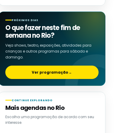
PRÓXIMOS DIAS
O que fazer neste fim de
semana no Rio?
Veja shows, teatro, exposições, atividades para
crianças e outros programas para sábado e
domingo.
Ver programação
→
CONTINUE EXPLORANDO
Mais agendas no Rio
Escolha uma programação de acordo com seu
interesse.