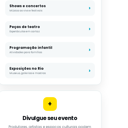
Shows e concertos
Música ao vivo e festivais
Peças de teatro
Espetáculos em cartaz
Programação infantil
Atividades para famílias
Exposições no Rio
Museus, galerias e mostras
+
Divulgue seu evento
Produtores, artistas e espaços culturais podem