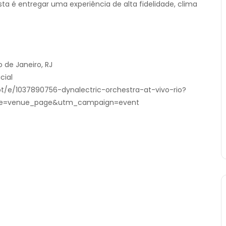
ta é entregar uma experiência de alta fidelidade, clima
o de Janeiro, RJ
cial
pt/e/1037890756-dynalectric-orchestra-at-vivo-rio?
=venue_page&utm_campaign=event