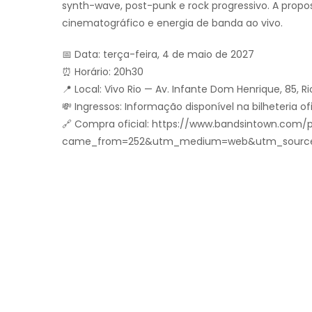
synth-wave, post-punk e rock progressivo. A propos
cinematográfico e energia de banda ao vivo.
📅 Data: terça-feira, 4 de maio de 2027
⏰ Horário: 20h30
📍 Local: Vivo Rio — Av. Infante Dom Henrique, 85, Ri
💸 Ingressos: Informação disponível na bilheteria ofi
🔗 Compra oficial: https://www.bandsintown.com/
came_from=252&utm_medium=web&utm_source