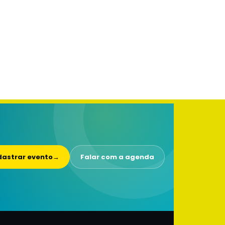
astrar evento
→
Falar com a agenda