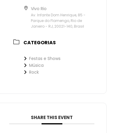
Vivo Rio
Av. Infante Dom Henrique, 85 -
Parque do Flamengo, Rio de
Janeiro - RJ, 20021-140, Brasil
CATEGORIAS
Festas e Shows
Música
Rock
SHARE THIS EVENT