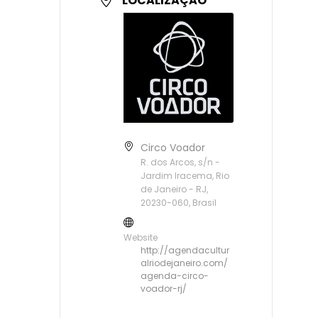
LOCALIZAÇÃO
Circo Voador
R. dos Arcos, s/n -
Jardim Iracema, Rio
de Janeiro - RJ,
20230-060, Brasil
Website
http://agendacultur
alriodejaneiro.com/
agenda-circo-
voador-rj/