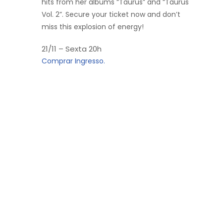
hits from her albums “Taurus” and “Taurus
Vol. 2”. Secure your ticket now and don’t
miss this explosion of energy!
21/11 – Sexta 20h
Comprar Ingresso.