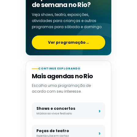
de semana no Rio?
Veja shows, teatro, exposições,
atividades para crianças e outros
programas para sábado e domingo.
Ver programação
→
CONTINUE EXPLORANDO
Mais agendas no Rio
Escolha uma programação de
acordo com seu interesse.
Shows e concertos
Música ao vivo e festivais
Peças de teatro
Espetáculos em cartaz