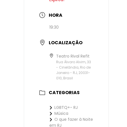
HORA
19:30
LOCALIZAÇÃO
Teatro Rival Refit
Rua Álvaro Alvim, 33
- Cinelândia, Rio de
Janeiro - RJ, 20031-
010, Brasil
CATEGORIAS
LGBTQ+- RJ
Música
O que fazer à Noite
em RJ