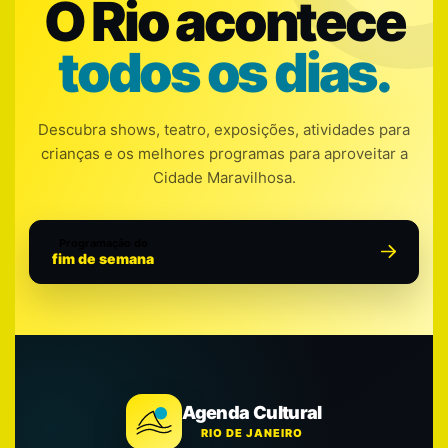
O Rio acontece
todos os dias.
Descubra shows, teatro, exposições, atividades para
crianças e os melhores programas para aproveitar a
Cidade Maravilhosa.
Programação do
fim de semana
Agenda Cultural
RIO DE JANEIRO