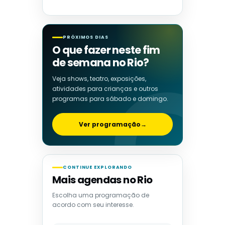
PRÓXIMOS DIAS
O que fazer neste fim
de semana no Rio?
Veja shows, teatro, exposições,
atividades para crianças e outros
programas para sábado e domingo.
Ver programação
→
CONTINUE EXPLORANDO
Mais agendas no Rio
Escolha uma programação de
acordo com seu interesse.