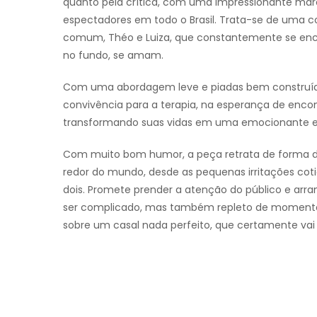
quanto pela crítica, com uma impressionante mar
espectadores em todo o Brasil. Trata-se de uma 
comum, Théo e Luiza, que constantemente se enco
no fundo, se amam.
Com uma abordagem leve e piadas bem construídas 
convivência para a terapia, na esperança de encon
transformando suas vidas em uma emocionante e h
Com muito bom humor, a peça retrata de forma div
redor do mundo, desde as pequenas irritações coti
dois. Promete prender a atenção do público e arra
ser complicado, mas também repleto de momentos 
sobre um casal nada perfeito, que certamente vai 