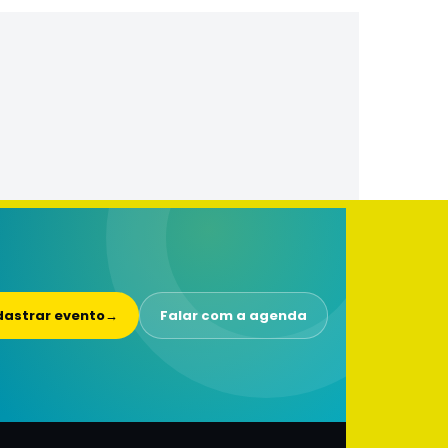
astrar evento
→
Falar com a agenda