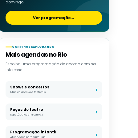
domingo.
Ver programação
→
CONTINUE EXPLORANDO
Mais agendas no Rio
Escolha uma programação de acordo com seu
interesse.
Shows e concertos
Música ao vivo e festivais
Peças de teatro
Espetáculos em cartaz
Programação infantil
Atividades para famílias