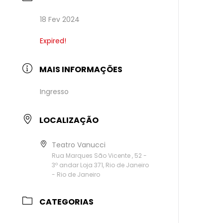
18 Fev 2024
Expired!
MAIS INFORMAÇÕES
Ingresso
LOCALIZAÇÃO
Teatro Vanucci
Rua Marques São Vicente , 52 -
3º andar Loja 371, Rio de Janeiro
- Rio de Janeiro
CATEGORIAS