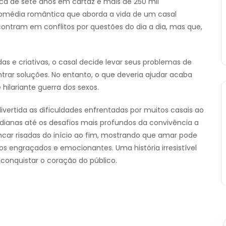
ca de sete anos em cartaz e mais de 250 mil
comédia romântica que aborda a vida de um casal
ntram em conflitos por questões do dia a dia, mas que,
e criativas, o casal decide levar seus problemas de
trar soluções. No entanto, o que deveria ajudar acaba
ilariante guerra dos sexos.
ertida as dificuldades enfrentadas por muitos casais ao
dianas até os desafios mais profundos da convivência a
ncar risadas do início ao fim, mostrando que amar pode
engraçados e emocionantes. Uma história irresistível
conquistar o coração do público.