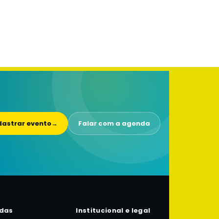
astrar evento
→
Falar com a agenda
das
Institucional e legal