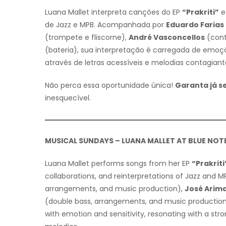
Luana Mallet interpreta canções do EP
“Prakriti”
e 
de Jazz e MPB. Acompanhada por
Eduardo Farias
(trompete e fliscorne),
André Vasconcellos
(cont
(bateria), sua interpretação é carregada de emoç
através de letras acessíveis e melodias contagiant
Não perca essa oportunidade única!
Garanta já s
inesquecível.
MUSICAL SUNDAYS – LUANA MALLET AT BLUE NOT
Luana Mallet performs songs from her EP
“Prakriti
collaborations, and reinterpretations of Jazz an
arrangements, and music production),
José Arim
(double bass, arrangements, and music productio
with emotion and sensitivity, resonating with a str