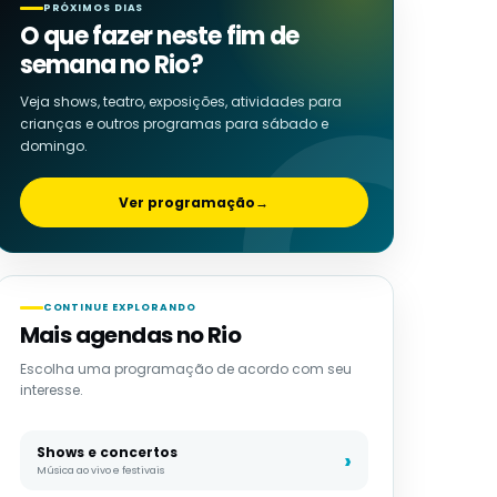
PRÓXIMOS DIAS
O que fazer neste fim de
semana no Rio?
Veja shows, teatro, exposições, atividades para
crianças e outros programas para sábado e
domingo.
Ver programação
→
CONTINUE EXPLORANDO
Mais agendas no Rio
Escolha uma programação de acordo com seu
interesse.
Shows e concertos
Música ao vivo e festivais