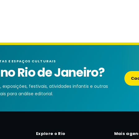
TAS E ESPAÇOS CULTURAIS
o Rio de Janeiro?
Cad
exposições, festivais, atividades infantis e outras
is para análise editorial.
Explore o Rio
Mais agen