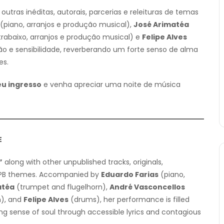
outras inéditas, autorais, parcerias e releituras de temas
(piano, arranjos e produção musical),
José Arimatéa
rabaixo, arranjos e produção musical) e
Felipe Alves
ão e sensibilidade, reverberando um forte senso de alma
es.
eu ingresso
e venha apreciar uma noite de música
E
”
along with other unpublished tracks, originals,
d MPB themes. Accompanied by
Eduardo Farias
(piano,
atéa
(trumpet and flugelhorn),
André Vasconcellos
n), and
Felipe Alves
(drums), her performance is filled
ong sense of soul through accessible lyrics and contagious