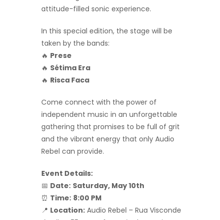
attitude-filled sonic experience.
In this special edition, the stage will be
taken by the bands:
🔥
Prese
🔥
Sétima Era
🔥
Risca Faca
Come connect with the power of
independent music in an unforgettable
gathering that promises to be full of grit
and the vibrant energy that only Audio
Rebel can provide.
Event Details:
📅
Date:
Saturday, May 10th
⏰
Time:
8:00 PM
📍
Location:
Audio Rebel – Rua Visconde