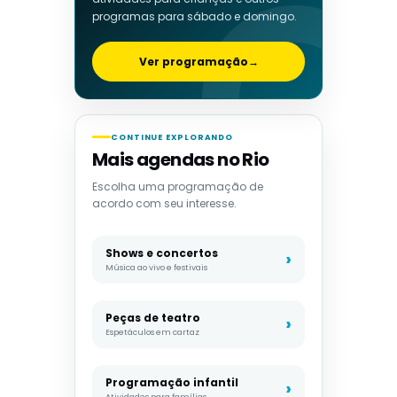
programas para sábado e domingo.
Ver programação
→
CONTINUE EXPLORANDO
Mais agendas no Rio
Escolha uma programação de
acordo com seu interesse.
Shows e concertos
Música ao vivo e festivais
Peças de teatro
Espetáculos em cartaz
Programação infantil
Atividades para famílias