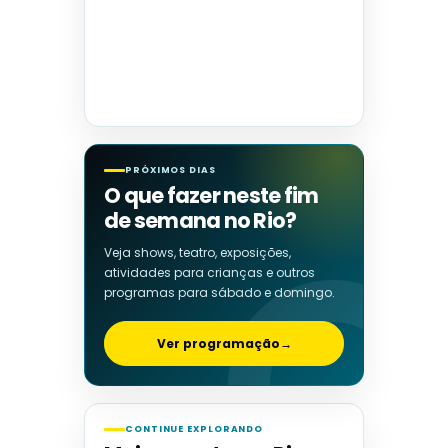
PRÓXIMOS DIAS
O que fazer neste fim
de semana no Rio?
Veja shows, teatro, exposições,
atividades para crianças e outros
programas para sábado e domingo.
Ver programação
→
CONTINUE EXPLORANDO